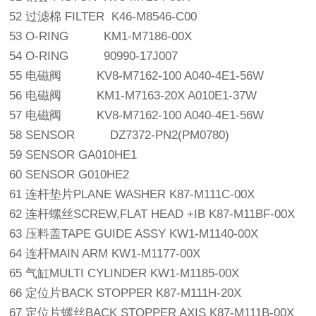
52 过滤棉 FILTER K46-M8546-C00
53 O-RING KM1-M7186-00X
54 O-RING 90990-17J007
55 电磁阀 KV8-M7162-100 A040-4E1-56W
56 电磁阀 KM1-M7163-20X A010E1-37W
57 电磁阀 KV8-M7162-100 A040-4E1-56W
58 SENSOR DZ7372-PN2(PM0780)
59 SENSOR GA010HE1
60 SENSOR G010HE2
61 连杆垫片PLANE WASHER K87-M111C-00X
62 连杆螺丝SCREW,FLAT HEAD +IB K87-M11BF-00X
63 压料盖TAPE GUIDE ASSY KW1-M1140-00X
64 连杆MAIN ARM KW1-M1177-00X
65 气缸MULTI CYLINDER KW1-M1185-00X
66 定位片BACK STOPPER K87-M111H-20X
67 定位片螺丝BACK STOPPER AXIS K87-M111B-00X